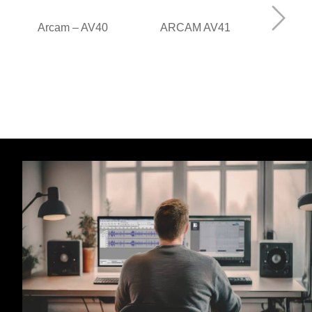
Arca
ARCAM AV41
Arcam – AV40