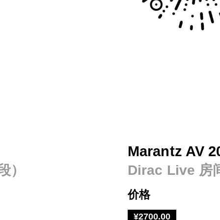
Marantz AV
频段）
Dirac Liv
价格
¥2700.00