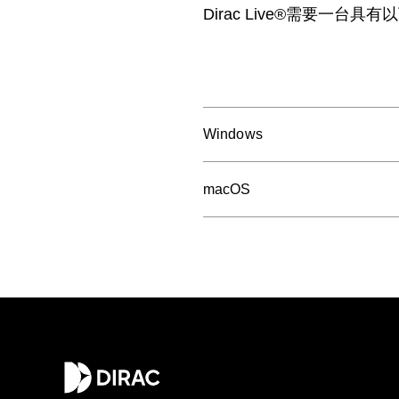
Dirac Live®需要一台具
Windows
macOS