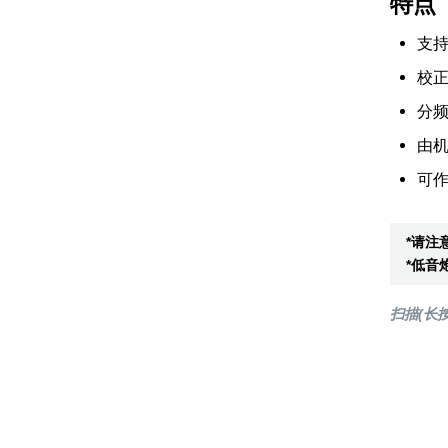
特点
支
校
分
由
可作
*请注
*低音
扫描(长按