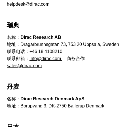
helpdesk@dirac.com
瑞典
名称：
Dirac Research AB
地址：
Dragarbrunnsgatan 73,
753 20 Uppsala
,
Sweden
联系电话：+46 18 4108210
联系邮箱：
info@dirac.com
商务合作：
sales@dirac.com
丹麦
名称：
Dirac Research Denmark ApS
地址：Borupvang 3, DK-2750 Ballerup Denmark
日本