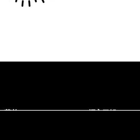
菜单
深入了解
Dirac 业务
网站地图
关于 Dirac
隐私政策