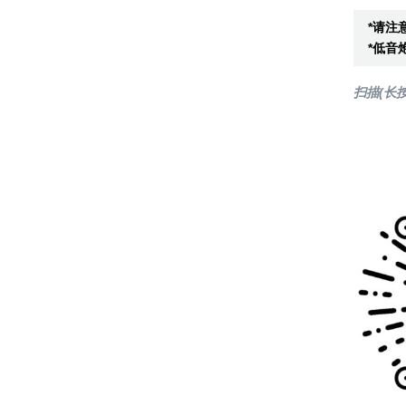
*请注
*低音
扫描(长按