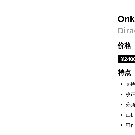
On
Di
价格
¥240
特点
支
校
分
由
可作