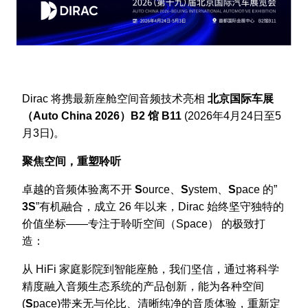
Dirac 将携最新座舱空间音频技术亮相
北京国际车展
（Auto China 2026）B2 馆 B11
(2026年4月24日至5
月3日)。
聚焦空间，重塑聆听
卓越的音频体验离不开
S
ource、
S
ystem、
S
pace 的”
3S
”有机融合，成立 26 年以来，Dirac 始终坚守独特的
价值坐标——专注于聆听空间（Space） 的极致打
造：
从 HiFi 家庭影院到智能座舱，我们坚信，通过将科学
精度融入音频生态系统的产品创新，能为各种空间
(
S
pace)带来无与伦比、清晰纯净的音质体验，重新定